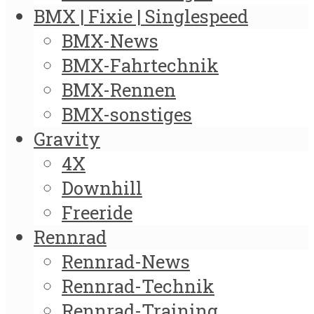
BMX | Fixie | Singlespeed
BMX-News
BMX-Fahrtechnik
BMX-Rennen
BMX-sonstiges
Gravity
4X
Downhill
Freeride
Rennrad
Rennrad-News
Rennrad-Technik
Rennrad-Training