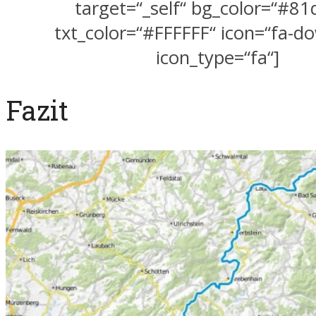
target=“_self“ bg_color=“#8
txt_color=“#FFFFFF“ icon=“fa-d
icon_type=“fa“]
Fazit