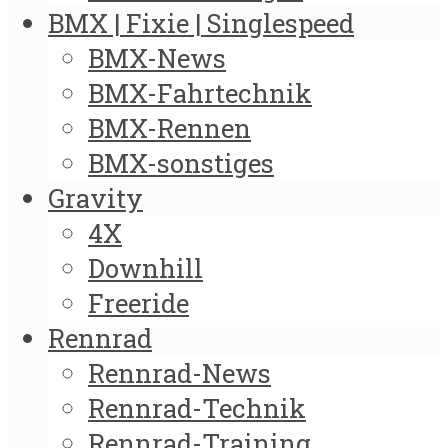
BMX | Fixie | Singlespeed
BMX-News
BMX-Fahrtechnik
BMX-Rennen
BMX-sonstiges
Gravity
4X
Downhill
Freeride
Rennrad
Rennrad-News
Rennrad-Technik
Rennrad-Training