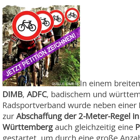
In einem breite
DIMB
,
ADFC
, badischem und württe
Radsportverband wurde neben einer 
zur
Abschaffung der 2-Meter-Regel in
Württemberg
auch gleichzeitig eine
P
gestartet, um durch eine große Anza