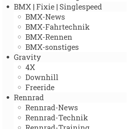
BMX | Fixie | Singlespeed
BMX-News
BMX-Fahrtechnik
BMX-Rennen
BMX-sonstiges
Gravity
4X
Downhill
Freeride
Rennrad
Rennrad-News
Rennrad-Technik
Rennrad-Training