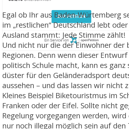
Egal ob Ihr aus Baden-Würtemberg s
ZUR PETITION
im „restlichen“ Deutschland lebt ode
Ausland stammt: Jede Stimme zählt!
Ein Service von
Und nicht nur die der Einwohner der 
Regionen. Denn wenn dieser Entwur
politisch Schule macht, kann es ganz 
düster für den Geländeradsport deut
aussehen – und das lassen wir nicht z
Kleines Beispiel Biketouristmus im S
Franken oder der Eifel. Sollte nicht g
Regelung vorgegangen werden, wird es
nur noch illegal möglich sein auf den T