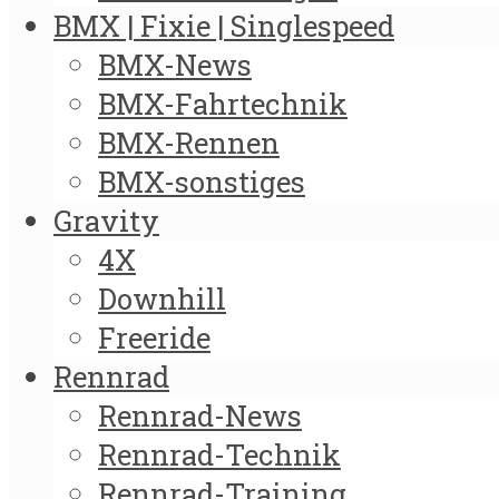
BMX | Fixie | Singlespeed
BMX-News
BMX-Fahrtechnik
BMX-Rennen
BMX-sonstiges
Gravity
4X
Downhill
Freeride
Rennrad
Rennrad-News
Rennrad-Technik
Rennrad-Training