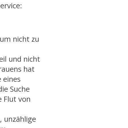
ervice:
 um nicht zu
il und nicht
rauens hat
e eines
 die Suche
 Flut von
, unzählige