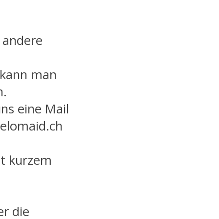
 andere
e kann man
n.
ns eine Mail
Velomaid.ch
eit kurzem
er die