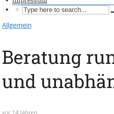
Allgemein
Beratung run
und unabhä
vor 14 Jahren