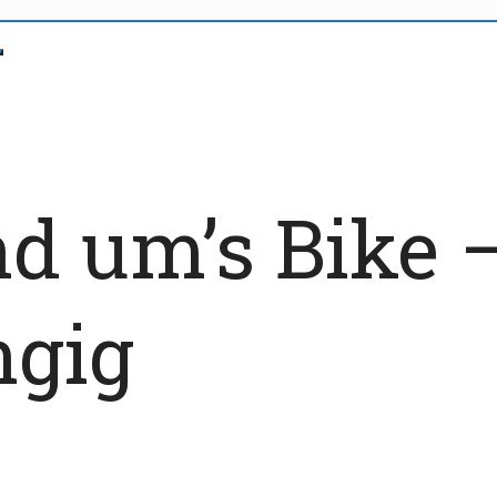
d um’s Bike –
ngig