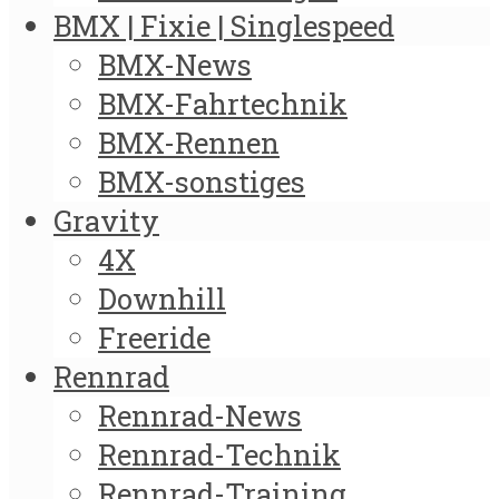
BMX | Fixie | Singlespeed
BMX-News
BMX-Fahrtechnik
BMX-Rennen
BMX-sonstiges
Gravity
4X
Downhill
Freeride
Rennrad
Rennrad-News
Rennrad-Technik
Rennrad-Training