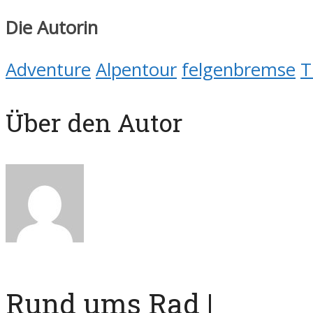
Die Autorin
Adventure
Alpentour
felgenbremse
T
Über den Autor
Rund ums Rad |