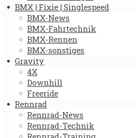
BMX | Fixie | Singlespeed
BMX-News
BMX-Fahrtechnik
BMX-Rennen
BMX-sonstiges
Gravity
4X
Downhill
Freeride
Rennrad
Rennrad-News
Rennrad-Technik
Rennrad-Training