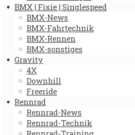
BMX | Fixie | Singlespeed
BMX-News
BMX-Fahrtechnik
BMX-Rennen
BMX-sonstiges
Gravity
4X
Downhill
Freeride
Rennrad
Rennrad-News
Rennrad-Technik
Rennrad-Training