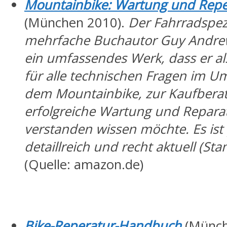
Mountainbike: Wartung und Repe
(München 2010).
Der Fahrradspez
mehrfache Buchautor Guy Andrews
ein umfassendes Werk, dass er al
für alle technischen Fragen im U
dem Mountainbike, zur Kaufbera
erfolgreiche Wartung und Repara
verstanden wissen möchte. Es ist
detaillreich und recht aktuell (Sta
(Quelle: amazon.de)
Bike-Reperatur-Handbuch
(Münch