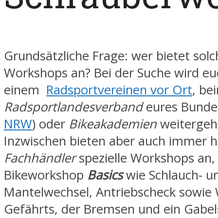
Grundsätzliche Frage: wer bietet solc
Workshops an? Bei der Suche wird euc
einem
Radsportvereinen vor Ort
, be
Radsportlandesverband
eures Bundes
NRW
) oder
Bikeakademien
weitergeh
Inzwischen bieten aber auch immer h
Fachhändler
spezielle Workshops an,
Bikeworkshop
Basics
wie Schlauch- u
Mantelwechsel, Antriebscheck sowie
Gefährts, der Bremsen und ein Gabel