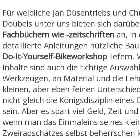
Für weibliche Jan Düsentriebs und Ch
Doubels unter uns bieten sich darübe
Fachbüchern wie -zeitschriften
an, in
detaillierte Anleitungen nützliche B
Do-It-Yourself-Bikeworkshop
liefern. 
Inhalte sind auch die richtige Auswah
Werkzeugen, an Material und die Leh
kleinen, aber eben feinen Unterschie
nicht gleich die Königsdisziplin eines
sein. Aber es spart viel Geld, Zeit un
wenn man das Einmaleins seines klei
Zweiradschatzes selbst beherrschen l