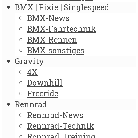
BMX | Fixie | Singlespeed
BMX-News
BMX-Fahrtechnik
BMX-Rennen
BMX-sonstiges
Gravity
4X
Downhill
Freeride
Rennrad
Rennrad-News
Rennrad-Technik
Rennrad-Training