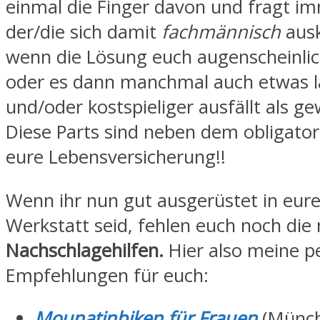
einmal die Finger davon und fragt i
der/die sich damit
fachmännisch
ausk
wenn die Lösung euch augenscheinlich
oder es dann manchmal auch etwas l
und/oder kostspieliger ausfällt als g
Diese Parts sind neben dem obligato
eure Lebensversicherung!!
Wenn ihr nun gut ausgerüstet in eur
Werkstatt seid, fehlen euch noch di
Nachschlagehilfen.
Hier also meine p
Empfehlungen für euch:
Mounatinbiken für Frauen
(Münch