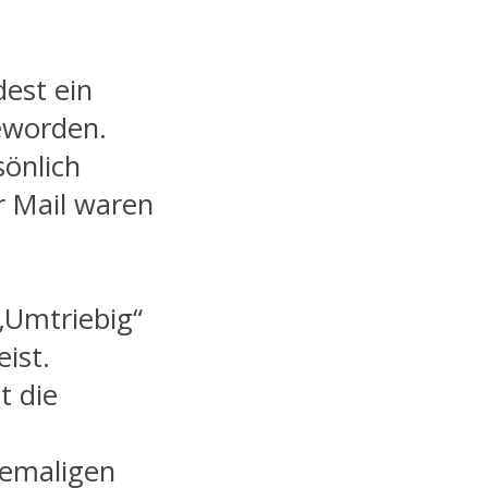
est ein
eworden.
sönlich
r Mail waren
„Umtriebig“
ist.
t die
hemaligen