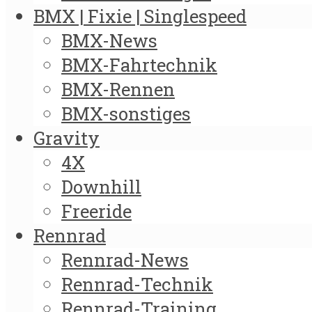
BMX | Fixie | Singlespeed
BMX-News
BMX-Fahrtechnik
BMX-Rennen
BMX-sonstiges
Gravity
4X
Downhill
Freeride
Rennrad
Rennrad-News
Rennrad-Technik
Rennrad-Training