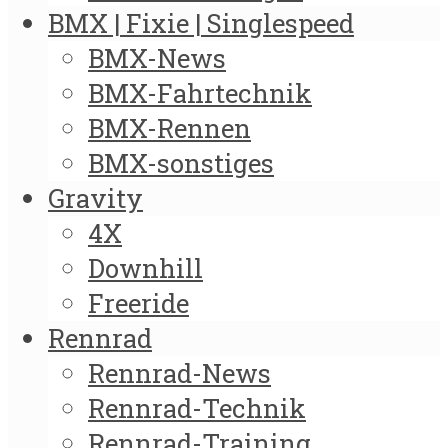
BMX | Fixie | Singlespeed
BMX-News
BMX-Fahrtechnik
BMX-Rennen
BMX-sonstiges
Gravity
4X
Downhill
Freeride
Rennrad
Rennrad-News
Rennrad-Technik
Rennrad-Training