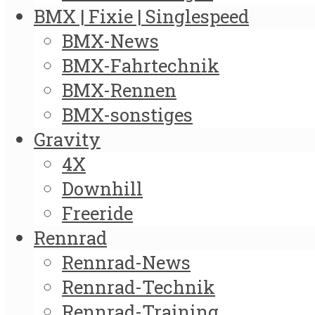
BMX | Fixie | Singlespeed
BMX-News
BMX-Fahrtechnik
BMX-Rennen
BMX-sonstiges
Gravity
4X
Downhill
Freeride
Rennrad
Rennrad-News
Rennrad-Technik
Rennrad-Training