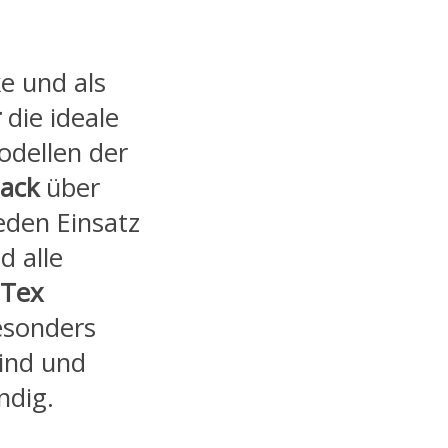
e und als
r
die ideale
odellen der
ack
über
jeden Einsatz
d alle
 Tex
besonders
Wind und
ndig.