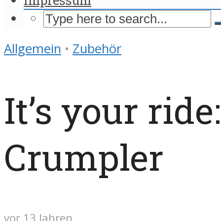
Allgemein
•
Zubehör
It’s your ri
Crumpler
vor 13 Jahren