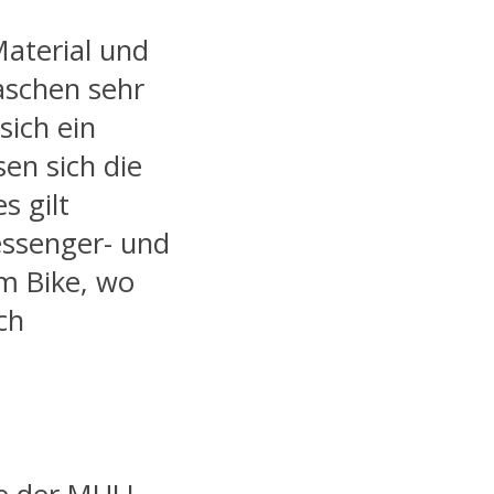
Material und
aschen sehr
sich ein
en sich die
s gilt
essenger- und
em Bike, wo
ch