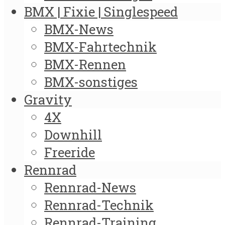
BMX | Fixie | Singlespeed
BMX-News
BMX-Fahrtechnik
BMX-Rennen
BMX-sonstiges
Gravity
4X
Downhill
Freeride
Rennrad
Rennrad-News
Rennrad-Technik
Rennrad-Training