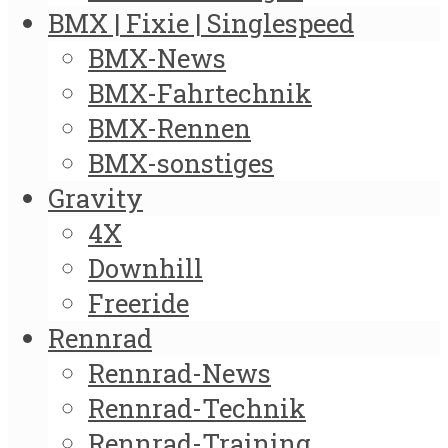
BMX | Fixie | Singlespeed
BMX-News
BMX-Fahrtechnik
BMX-Rennen
BMX-sonstiges
Gravity
4X
Downhill
Freeride
Rennrad
Rennrad-News
Rennrad-Technik
Rennrad-Training