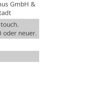
smus GmbH &
tadt
 touch.
0 oder neuer.