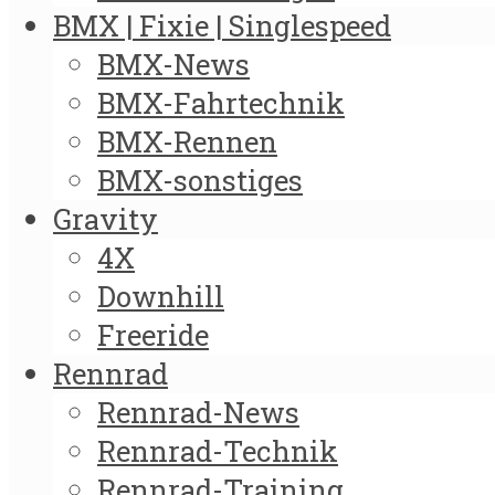
BMX | Fixie | Singlespeed
BMX-News
BMX-Fahrtechnik
BMX-Rennen
BMX-sonstiges
Gravity
4X
Downhill
Freeride
Rennrad
Rennrad-News
Rennrad-Technik
Rennrad-Training