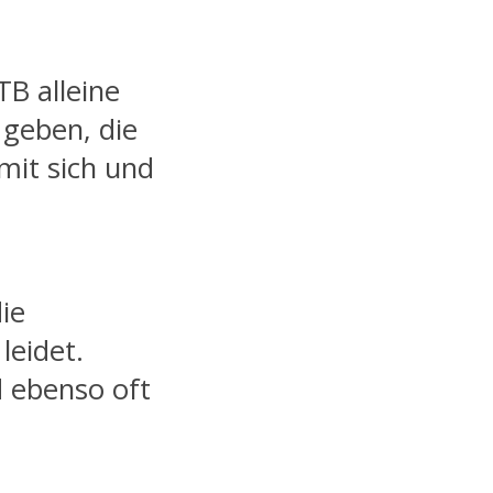
B alleine
 geben, die
mit sich und
ie
leidet.
d ebenso oft