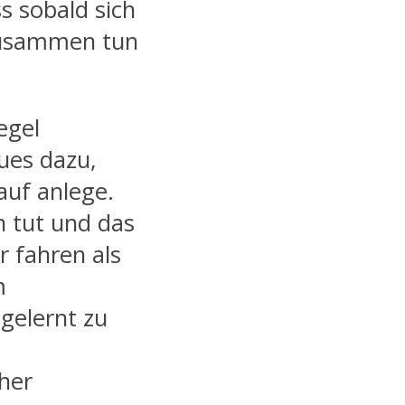
s sobald sich
 zusammen tun
egel
ues dazu,
auf anlege.
 tut und das
 fahren als
m
gelernt zu
her