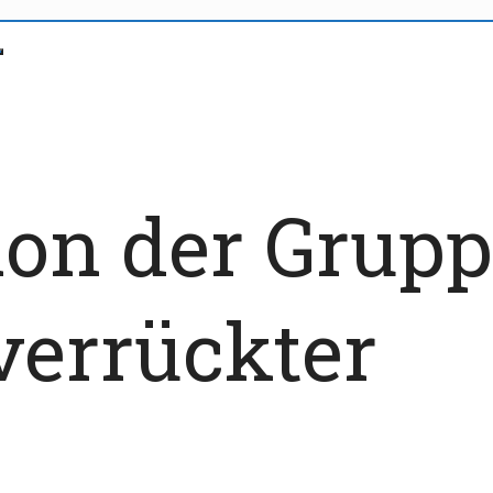
sion der Gru
verrückter