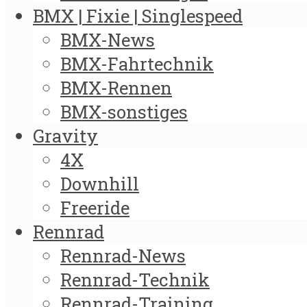
BMX | Fixie | Singlespeed
BMX-News
BMX-Fahrtechnik
BMX-Rennen
BMX-sonstiges
Gravity
4X
Downhill
Freeride
Rennrad
Rennrad-News
Rennrad-Technik
Rennrad-Training