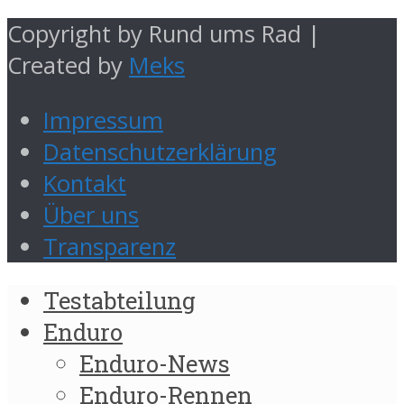
Copyright by Rund ums Rad |
Created by
Meks
Impressum
Datenschutzerklärung
Kontakt
Über uns
Transparenz
Testabteilung
Enduro
Enduro-News
Enduro-Rennen