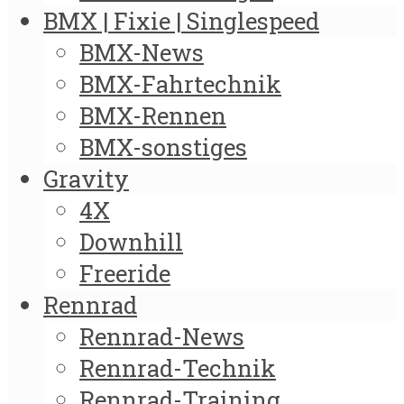
BMX | Fixie | Singlespeed
BMX-News
BMX-Fahrtechnik
BMX-Rennen
BMX-sonstiges
Gravity
4X
Downhill
Freeride
Rennrad
Rennrad-News
Rennrad-Technik
Rennrad-Training