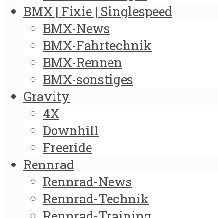
BMX | Fixie | Singlespeed
BMX-News
BMX-Fahrtechnik
BMX-Rennen
BMX-sonstiges
Gravity
4X
Downhill
Freeride
Rennrad
Rennrad-News
Rennrad-Technik
Rennrad-Training