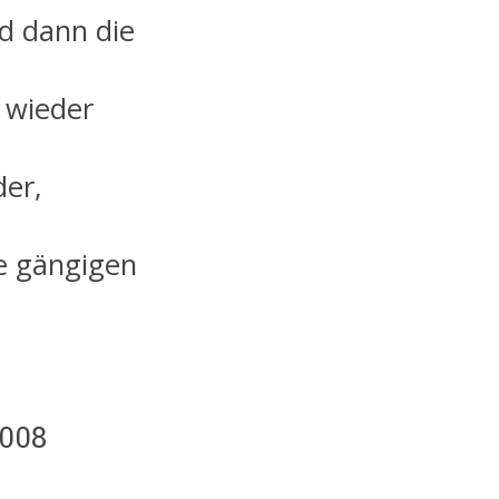
d dann die
 wieder
der,
le gängigen
2008