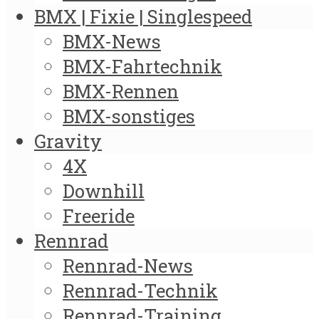
BMX | Fixie | Singlespeed
BMX-News
BMX-Fahrtechnik
BMX-Rennen
BMX-sonstiges
Gravity
4X
Downhill
Freeride
Rennrad
Rennrad-News
Rennrad-Technik
Rennrad-Training