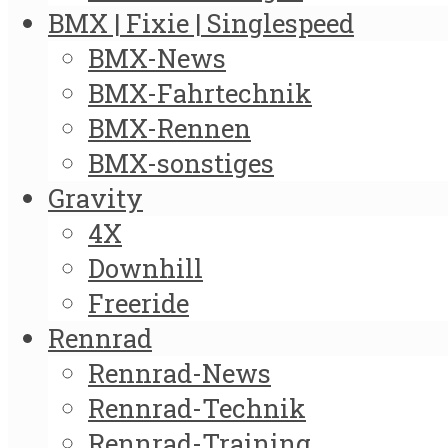
BMX | Fixie | Singlespeed
BMX-News
BMX-Fahrtechnik
BMX-Rennen
BMX-sonstiges
Gravity
4X
Downhill
Freeride
Rennrad
Rennrad-News
Rennrad-Technik
Rennrad-Training