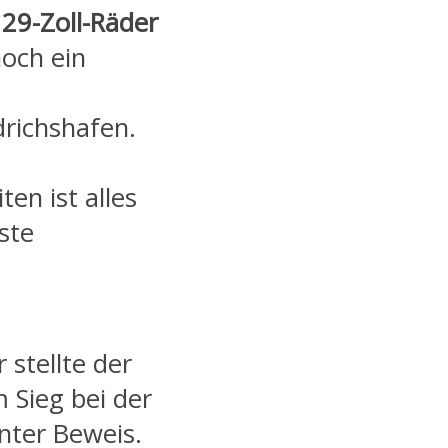
:
29-Zoll-Räder
noch ein
drichshafen.
en ist alles
ste
:
 stellte der
 Sieg bei der
ter Beweis.