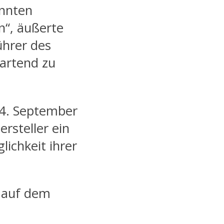
annten
n“, äußerte
ührer des
wartend zu
4. September
ersteller ein
lichkeit ihrer
“ auf dem