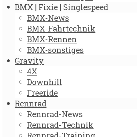
BMX | Fixie | Singlespeed
BMX-News
BMX-Fahrtechnik
BMX-Rennen
BMX-sonstiges
Gravity
4X
Downhill
Freeride
Rennrad
Rennrad-News
Rennrad-Technik
Rennrad-Training