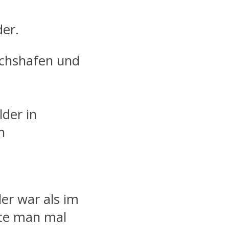
der.
richshafen und
lder in
h
ler war als im
ste man mal