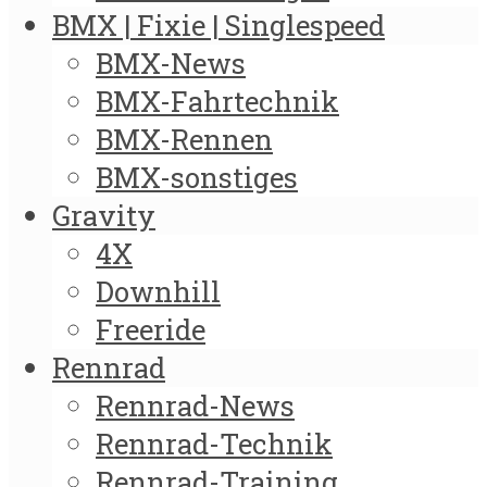
BMX | Fixie | Singlespeed
BMX-News
BMX-Fahrtechnik
BMX-Rennen
BMX-sonstiges
Gravity
4X
Downhill
Freeride
Rennrad
Rennrad-News
Rennrad-Technik
Rennrad-Training