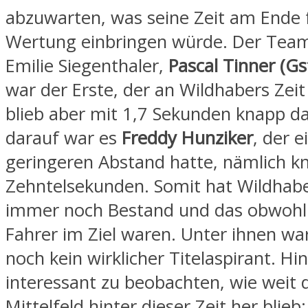
abzuwarten, was seine Zeit am Ende f
Wertung einbringen würde. Der Team
Emilie Siegenthaler,
Pascal Tinner (Gs
war der Erste, der an Wildhabers Zei
blieb aber mit 1,7 Sekunden knapp da
darauf war es
Freddy Hunziker
, der 
geringeren Abstand hatte, nämlich k
Zehntelsekunden. Somit hat Wildhaber
immer noch Bestand und das obwohl
Fahrer im Ziel waren. Unter ihnen war
noch kein wirklicher Titelaspirant. H
interessant zu beobachten, wie weit 
Mittelfeld hinter dieser Zeit her blieb