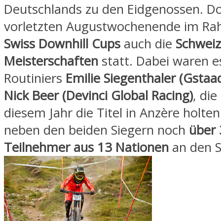
Deutschlands zu den Eidgenossen. D
vorletzten Augustwochenende im R
Swiss Downhill Cups
auch die
Schweiz
Meisterschaften
statt. Dabei waren e
Routiniers
Emilie Siegenthaler (Gstaa
Nick Beer (Devinci Global Racing)
, die
diesem Jahr die Titel in Anzère holte
neben den beiden Siegern noch
über
Teilnehmer aus 13 Nationen
an den S