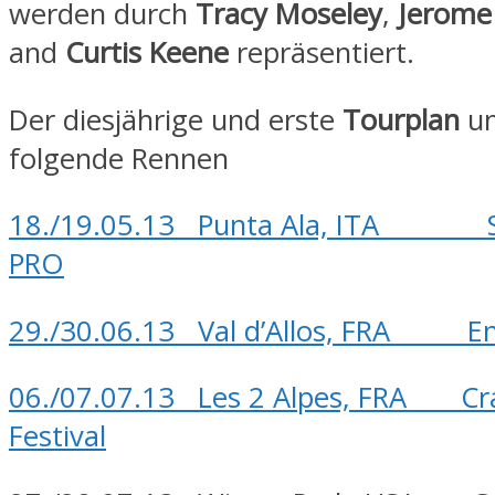
werden durch
Tracy Moseley
,
Jerome
and
Curtis Keene
repräsentiert.
Der diesjährige und erste
Tourplan
um
folgende Rennen
18./19.05.13 Punta Ala, ITA S
PRO
29./30.06.13 Val d’Allos, FRA En
06./07.07.13 Les 2 Alpes, FRA Cr
Festival