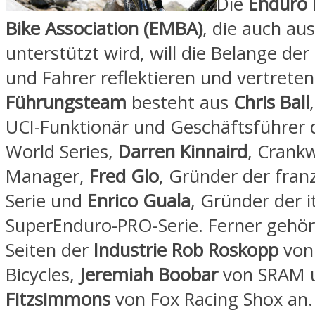
Die
Enduro
Bike Association (EMBA)
, die auch aus
unterstützt wird, will die Belange de
und Fahrer reflektieren und vertreten
Führungsteam
besteht aus
Chris Ball
UCI-Funktionär und Geschäftsführer 
World Series,
Darren Kinnaird
, Crank
Manager,
Fred Glo
, Gründer der fran
Serie und
Enrico Guala
, Gründer der i
SuperEnduro-PRO-Serie. Ferner gehör
Seiten der
Industrie Rob Roskopp
von
Bicycles,
Jeremiah Boobar
von SRAM 
Fitzsimmons
von Fox Racing Shox an.