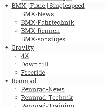
BMX | Fixie | Singlespeed
BMX-News
BMX-Fahrtechnik
BMX-Rennen
BMX-sonstiges
Gravity
4X
Downhill
Freeride
Rennrad
Rennrad-News
Rennrad-Technik
Rennrad-Training