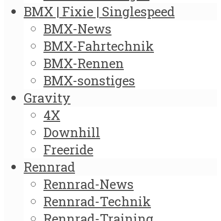
BMX | Fixie | Singlespeed
BMX-News
BMX-Fahrtechnik
BMX-Rennen
BMX-sonstiges
Gravity
4X
Downhill
Freeride
Rennrad
Rennrad-News
Rennrad-Technik
Rennrad-Training