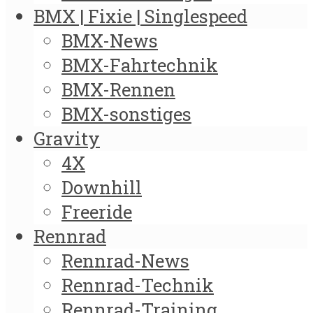
BMX | Fixie | Singlespeed
BMX-News
BMX-Fahrtechnik
BMX-Rennen
BMX-sonstiges
Gravity
4X
Downhill
Freeride
Rennrad
Rennrad-News
Rennrad-Technik
Rennrad-Training