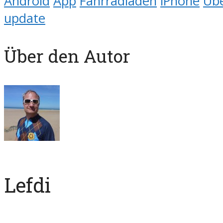
Android
App
Fahrradladen
iPhone
Üb
update
Über den Autor
Lefdi