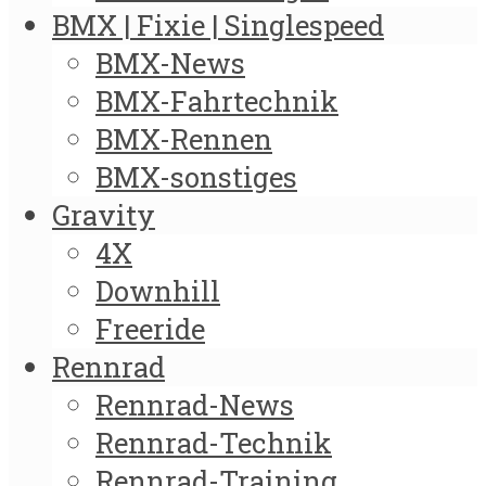
BMX | Fixie | Singlespeed
BMX-News
BMX-Fahrtechnik
BMX-Rennen
BMX-sonstiges
Gravity
4X
Downhill
Freeride
Rennrad
Rennrad-News
Rennrad-Technik
Rennrad-Training