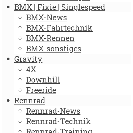
BMX | Fixie | Singlespeed
BMX-News
BMX-Fahrtechnik
BMX-Rennen
BMX-sonstiges
Gravity
4X
Downhill
Freeride
Rennrad
Rennrad-News
Rennrad-Technik
Rennrad-Training