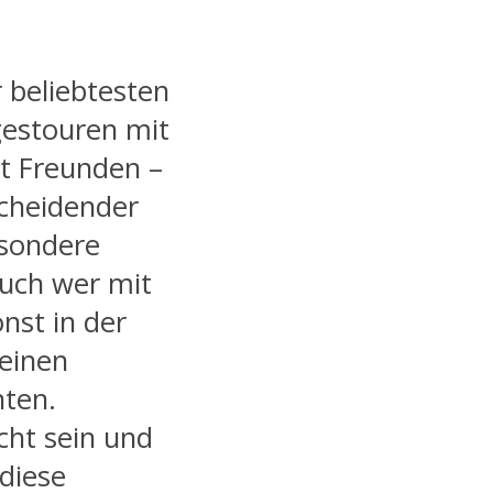
r beliebtesten
agestouren mit
t Freunden –
scheidender
esondere
uch wer mit
nst in der
 einen
hten.
icht sein und
 diese