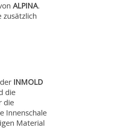
von
ALPINA
.
 zusätzlich
 der
INMOLD
d die
 die
e Innenschale
igen Material