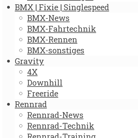
BMX | Fixie | Singlespeed
BMX-News
BMX-Fahrtechnik
BMX-Rennen
BMX-sonstiges
Gravity
4X
Downhill
Freeride
Rennrad
Rennrad-News
Rennrad-Technik
Rennrad-Training