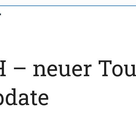
H – neuer To
pdate