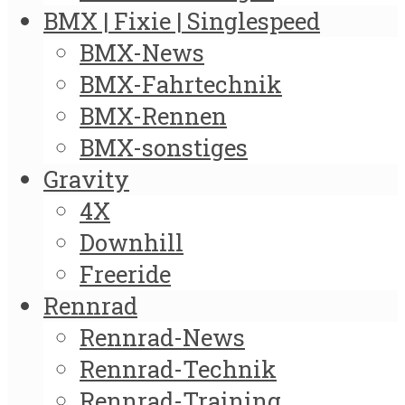
BMX | Fixie | Singlespeed
BMX-News
BMX-Fahrtechnik
BMX-Rennen
BMX-sonstiges
Gravity
4X
Downhill
Freeride
Rennrad
Rennrad-News
Rennrad-Technik
Rennrad-Training