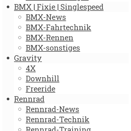
BMX | Fixie | Singlespeed
BMX-News
BMX-Fahrtechnik
BMX-Rennen
BMX-sonstiges
Gravity
4X
Downhill
Freeride
Rennrad
Rennrad-News
Rennrad-Technik
Rennrad-Training