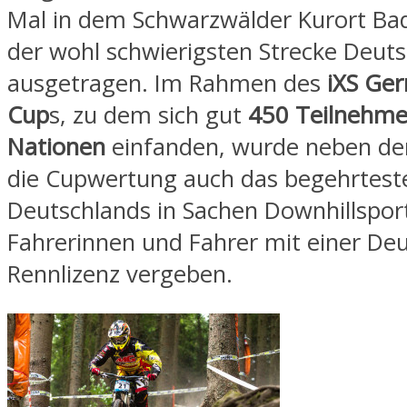
Mal in dem Schwarzwälder Kurort Ba
der wohl schwierigsten Strecke Deut
ausgetragen. Im Rahmen des
iXS Ge
Cup
s, zu dem sich gut
450 Teilnehme
Nationen
einfanden, wurde neben de
die Cupwertung auch das begehrteste
Deutschlands in Sachen Downhillsport
Fahrerinnen und Fahrer mit einer De
Rennlizenz vergeben.