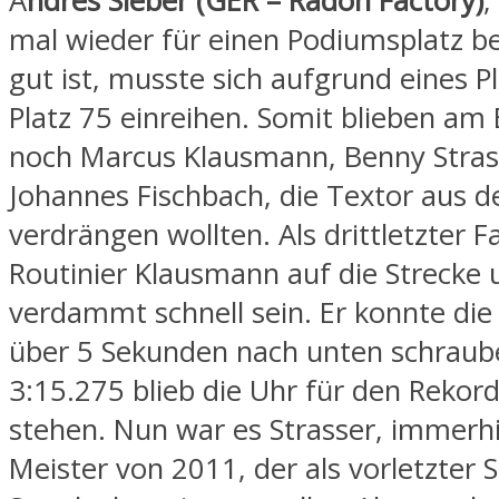
A
ndres Sieber (GER – Radon Factory)
,
mal wieder für einen Podiumsplatz b
gut ist, musste sich aufgrund eines P
Platz 75 einreihen. Somit blieben am
noch Marcus Klausmann, Benny Stras
Johannes Fischbach, die Textor aus 
verdrängen wollten. Als drittletzter F
Routinier Klausmann auf die Strecke u
verdammt schnell sein. Er konnte die 
über 5 Sekunden nach unten schraub
3:15.275 blieb die Uhr für den Rekor
stehen. Nun war es Strasser, immerh
Meister von 2011, der als vorletzter S