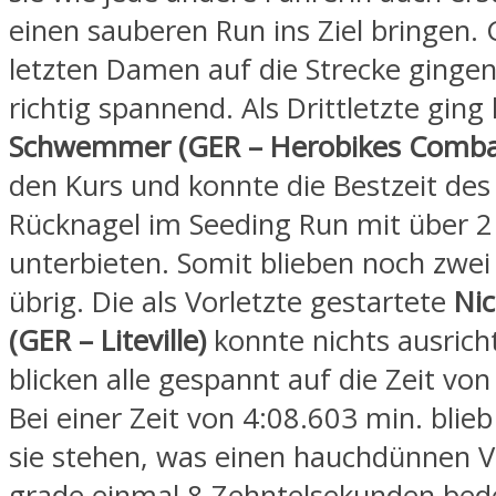
einen sauberen Run ins Ziel bringen. 
letzten Damen auf die Strecke ginge
richtig spannend. Als Drittletzte ging
Schwemmer (GER – Herobikes Combat
den Kurs und konnte die Bestzeit des
Rücknagel im Seeding Run mit über 2
unterbieten. Somit blieben noch zwei
übrig. Die als Vorletzte gestartete
Nic
(GER – Liteville)
konnte nichts ausrich
blicken alle gespannt auf die Zeit vo
Bei einer Zeit von 4:08.603 min. blieb
sie stehen, was einen hauchdünnen 
grade einmal 8 Zehntelsekunden bed