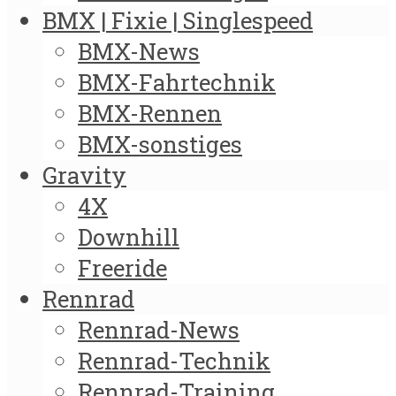
BMX | Fixie | Singlespeed
BMX-News
BMX-Fahrtechnik
BMX-Rennen
BMX-sonstiges
Gravity
4X
Downhill
Freeride
Rennrad
Rennrad-News
Rennrad-Technik
Rennrad-Training