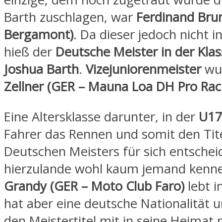
Barth zuschlagen, war
Ferdinand Bru
Bergamont)
. Da dieser jedoch nicht i
hieß der
Deutsche Meister in der Klas
Joshua Barth
.
Vizejuniorenmeister
wu
Zellner (GER – Mauna Loa DH Pro Rac
Eine Altersklasse darunter, in der
U1
Fahrer das Rennen und somit den Tit
Deutschen Meisters für sich entschei
hierzulande wohl kaum jemand kenn
Grandy (GER – Moto Club Faro)
lebt i
hat aber eine deutsche Nationalität 
den Meistertitel mit in seine Heimat