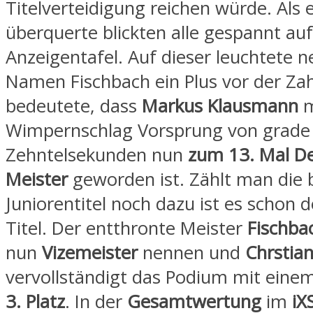
Titelverteidigung reichen würde. Als er
überquerte blickten alle gespannt auf
Anzeigentafel. Auf dieser leuchtete
Namen Fischbach ein Plus vor der Zah
bedeutete, dass
Markus Klausmann
m
Wimpernschlag Vorsprung von grade
Zehntelsekunden nun
zum 13. Mal De
Meister
geworden ist. Zählt man die 
Juniorentitel noch dazu ist es schon 
Titel. Der entthronte Meister
Fischba
nun
Vizemeister
nennen und
Chrstia
vervollständigt das Podium mit eine
3. Platz
. In der
Gesamtwertung
im
iX