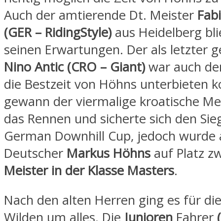
Auch der amtierende Dt. Meister
Fab
(GER – RidingStyle)
aus Heidelberg bli
seinen Erwartungen. Der als letzter g
Nino Antic (CRO – Giant)
war auch der
die Bestzeit von Höhns unterbieten k
gewann der viermalige kroatische Me
das Rennen und sicherte sich den Sie
German Downhill Cup, jedoch wurde a
Deutscher
Markus Höhns
auf Platz z
Meister in der Klasse Masters
.
Nach den alten Herren ging es für di
Wilden um alles. Die
Junioren
Fahrer