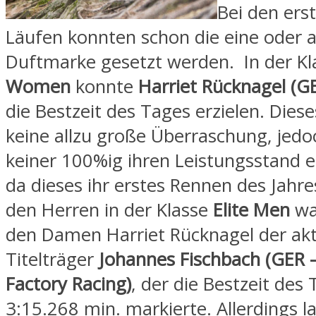
Bei den ers
Läufen konnten schon die eine oder 
Duftmarke gesetzt werden. In der K
Women
konnte
Harriet Rücknagel (G
die Bestzeit des Tages erzielen. Diese
keine allzu große Überraschung, jed
keiner 100%ig ihren Leistungsstand e
da dieses ihr erstes Rennen des Jahre
den Herren in der Klasse
Elite Men
wa
den Damen Harriet Rücknagel der akt
Titelträger
Johannes Fischbach (GER 
Factory Racing)
, der die Bestzeit des
3:15.268 min. markierte. Allerdings 