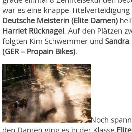
war es eine knappe Titelverteidigung
Deutsche Meisterin (Elite Damen)
hei
Harriet Rücknagel
. Auf den Plätzen z
folgten Kim Schwemmer und
Sandra
(GER – Propain Bikes)
.
Noch spanne
den Damen ging es in der Klasse
Elit