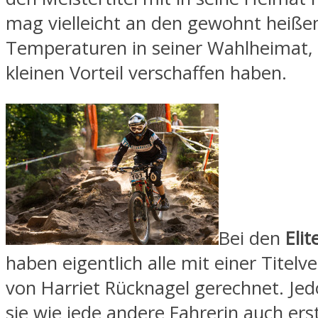
mag vielleicht an den gewohnt heiße
Temperaturen in seiner Wahlheimat, 
kleinen Vorteil verschaffen haben.
Bei den
Eli
haben eigentlich alle mit einer Titelv
von Harriet Rücknagel gerechnet. Je
sie wie jede andere Fahrerin auch ers