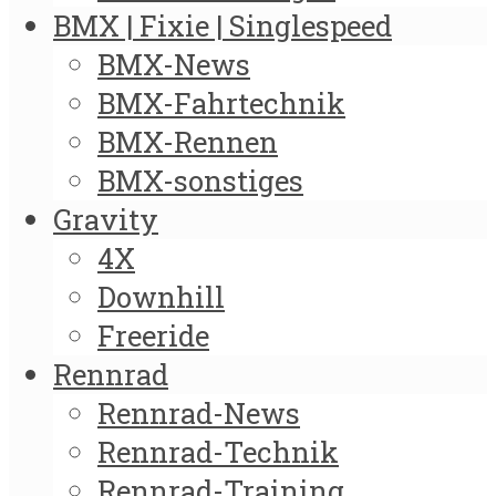
BMX | Fixie | Singlespeed
BMX-News
BMX-Fahrtechnik
BMX-Rennen
BMX-sonstiges
Gravity
4X
Downhill
Freeride
Rennrad
Rennrad-News
Rennrad-Technik
Rennrad-Training