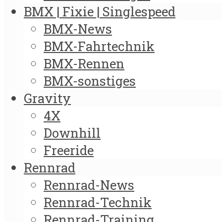
BMX | Fixie | Singlespeed
BMX-News
BMX-Fahrtechnik
BMX-Rennen
BMX-sonstiges
Gravity
4X
Downhill
Freeride
Rennrad
Rennrad-News
Rennrad-Technik
Rennrad-Training