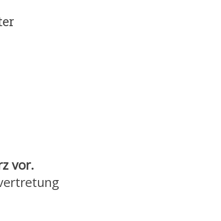
ter
rz vor.
vertretung