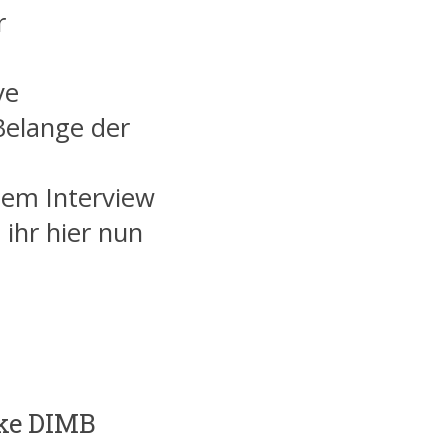
r
ve
Belange der
nem Interview
ihr hier nun
ike DIMB