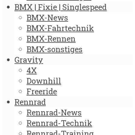
BMX | Fixie | Singlespeed
BMX-News
BMX-Fahrtechnik
BMX-Rennen
BMX-sonstiges
Gravity
4X
Downhill
Freeride
Rennrad
Rennrad-News
Rennrad-Technik
Rennrad-Training