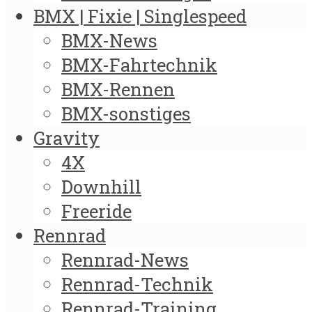
BMX | Fixie | Singlespeed
BMX-News
BMX-Fahrtechnik
BMX-Rennen
BMX-sonstiges
Gravity
4X
Downhill
Freeride
Rennrad
Rennrad-News
Rennrad-Technik
Rennrad-Training