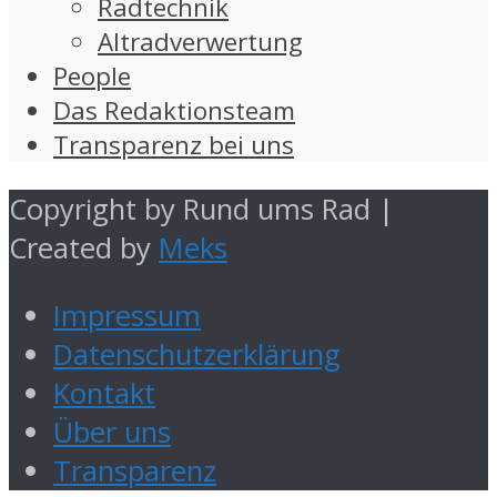
Radtechnik
Altradverwertung
People
Das Redaktionsteam
Transparenz bei uns
Copyright by Rund ums Rad |
Created by
Meks
Impressum
Datenschutzerklärung
Kontakt
Über uns
Transparenz