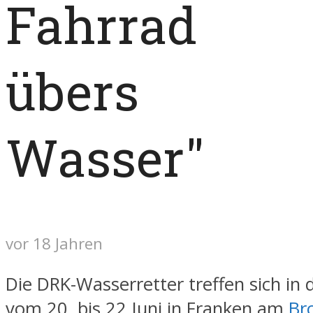
Fahrrad
übers
Wasser"
vor 18 Jahren
Die DRK-Wasserretter treffen sich in 
vom 20. bis 22 Juni in Franken am
Br