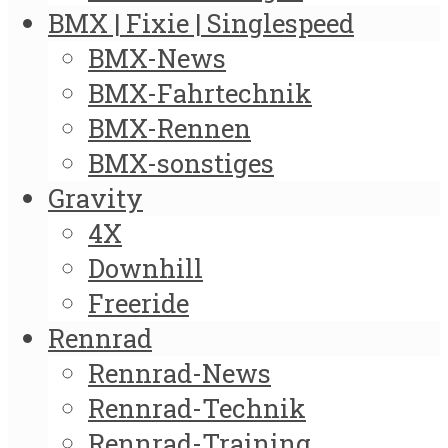
BMX | Fixie | Singlespeed
BMX-News
BMX-Fahrtechnik
BMX-Rennen
BMX-sonstiges
Gravity
4X
Downhill
Freeride
Rennrad
Rennrad-News
Rennrad-Technik
Rennrad-Training