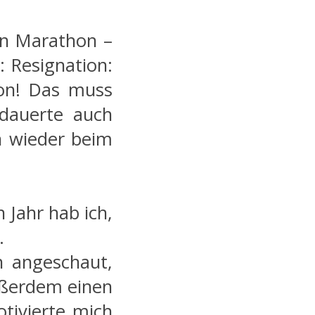
n Marathon –
: Resignation:
hon! Das muss
 dauerte auch
ch wieder beim
Jahr hab ich,
.
n angeschaut,
außerdem einen
otivierte mich