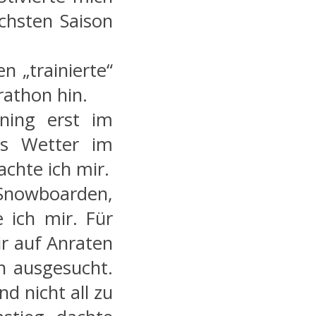
ächsten Saison
n „trainierte“
rathon hin.
ining erst im
as Wetter im
achte ich mir.
 Snowboarden,
 ich mir. Für
r auf Anraten
n ausgesucht.
d nicht all zu