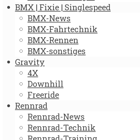
BMX | Fixie | Singlespeed
BMX-News
BMX-Fahrtechnik
BMX-Rennen
BMX-sonstiges
Gravity
4X
Downhill
Freeride
Rennrad
Rennrad-News
Rennrad-Technik
Rennrad-Training