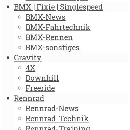
BMX | Fixie | Singlespeed
BMX-News
BMX-Fahrtechnik
BMX-Rennen
BMX-sonstiges
Gravity
4X
Downhill
Freeride
Rennrad
Rennrad-News
Rennrad-Technik
Rennrad-Training