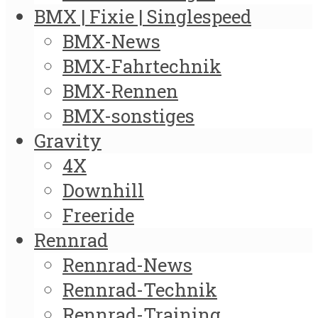
BMX | Fixie | Singlespeed
BMX-News
BMX-Fahrtechnik
BMX-Rennen
BMX-sonstiges
Gravity
4X
Downhill
Freeride
Rennrad
Rennrad-News
Rennrad-Technik
Rennrad-Training