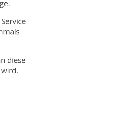
ge.
 Service
hmals
nn diese
wird.