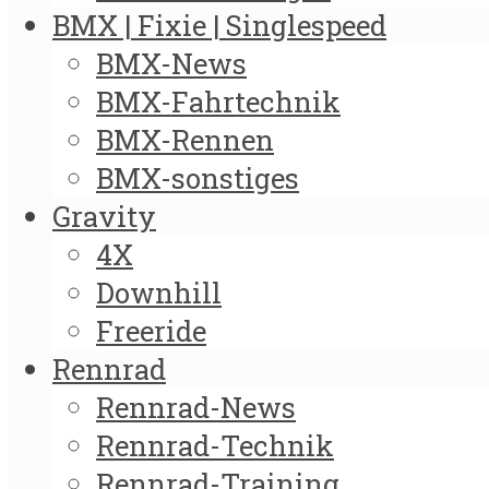
BMX | Fixie | Singlespeed
BMX-News
BMX-Fahrtechnik
BMX-Rennen
BMX-sonstiges
Gravity
4X
Downhill
Freeride
Rennrad
Rennrad-News
Rennrad-Technik
Rennrad-Training