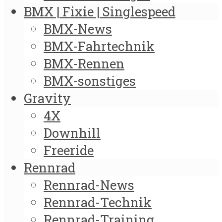
BMX | Fixie | Singlespeed
BMX-News
BMX-Fahrtechnik
BMX-Rennen
BMX-sonstiges
Gravity
4X
Downhill
Freeride
Rennrad
Rennrad-News
Rennrad-Technik
Rennrad-Training