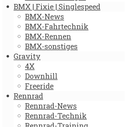
BMX | Fixie | Singlespeed
BMX-News
BMX-Fahrtechnik
BMX-Rennen
BMX-sonstiges
Gravity
4X
Downhill
Freeride
Rennrad
Rennrad-News
Rennrad-Technik
Rennrad-Training