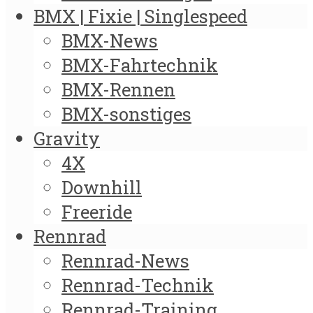
BMX | Fixie | Singlespeed
BMX-News
BMX-Fahrtechnik
BMX-Rennen
BMX-sonstiges
Gravity
4X
Downhill
Freeride
Rennrad
Rennrad-News
Rennrad-Technik
Rennrad-Training