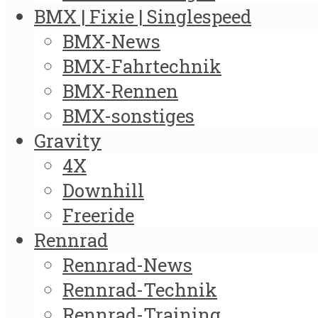
BMX | Fixie | Singlespeed
BMX-News
BMX-Fahrtechnik
BMX-Rennen
BMX-sonstiges
Gravity
4X
Downhill
Freeride
Rennrad
Rennrad-News
Rennrad-Technik
Rennrad-Training