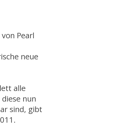
 von Pearl
rische neue
tt alle
d diese nun
ar sind, gibt
2011.