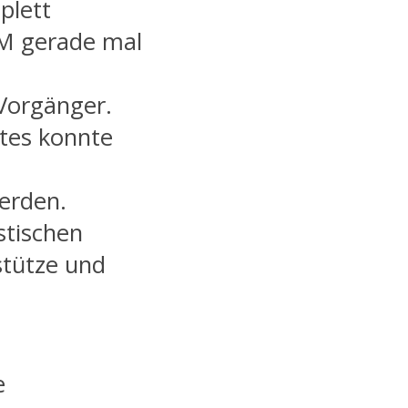
plett
 M gerade mal
 Vorgänger.
tes konnte
erden.
stischen
stütze und
e