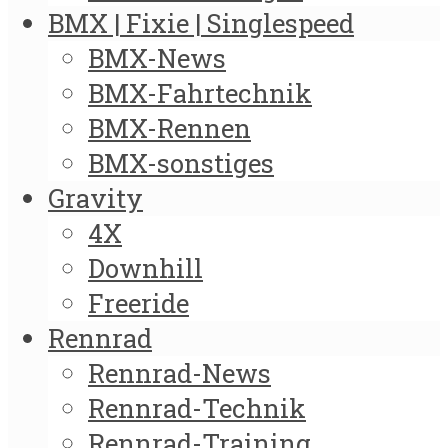
BMX | Fixie | Singlespeed
BMX-News
BMX-Fahrtechnik
BMX-Rennen
BMX-sonstiges
Gravity
4X
Downhill
Freeride
Rennrad
Rennrad-News
Rennrad-Technik
Rennrad-Training