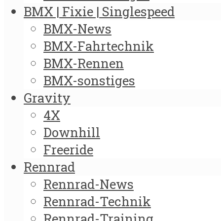
BMX | Fixie | Singlespeed
BMX-News
BMX-Fahrtechnik
BMX-Rennen
BMX-sonstiges
Gravity
4X
Downhill
Freeride
Rennrad
Rennrad-News
Rennrad-Technik
Rennrad-Training