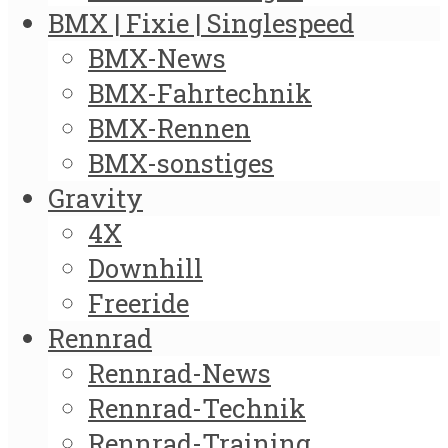
BMX | Fixie | Singlespeed
BMX-News
BMX-Fahrtechnik
BMX-Rennen
BMX-sonstiges
Gravity
4X
Downhill
Freeride
Rennrad
Rennrad-News
Rennrad-Technik
Rennrad-Training