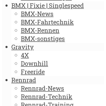
BMX | Fixie | Singlespeed
BMX-News
BMX-Fahrtechnik
BMX-Rennen
BMX-sonstiges
Gravity
4X
Downhill
Freeride
Rennrad
Rennrad-News
Rennrad-Technik
Rennrad-Training