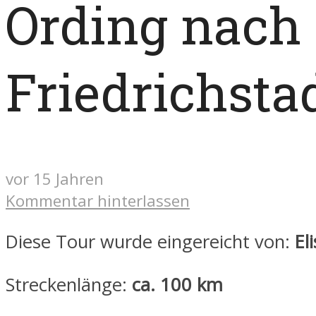
Ording nach
Friedrichsta
vor 15 Jahren
Kommentar hinterlassen
Diese Tour wurde eingereicht von:
El
Streckenlänge:
ca. 100 km