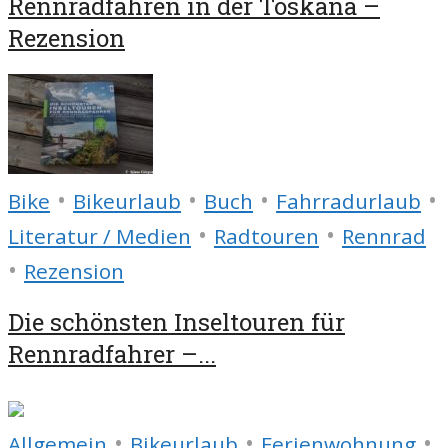
Rennradfahren in der Toskana –
Rezension
•
•
•
•
Bike
Bikeurlaub
Buch
Fahrradurlaub
•
•
Literatur / Medien
Radtouren
Rennrad
•
Rezension
Die schönsten Inseltouren für
Rennradfahrer –...
•
•
•
Allgemein
Bikeurlaub
Ferienwohnung