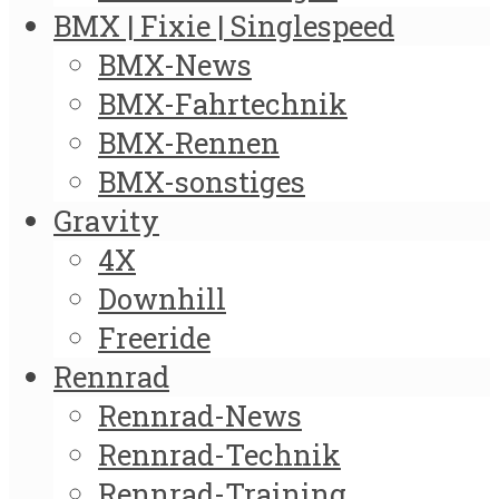
BMX | Fixie | Singlespeed
BMX-News
BMX-Fahrtechnik
BMX-Rennen
BMX-sonstiges
Gravity
4X
Downhill
Freeride
Rennrad
Rennrad-News
Rennrad-Technik
Rennrad-Training