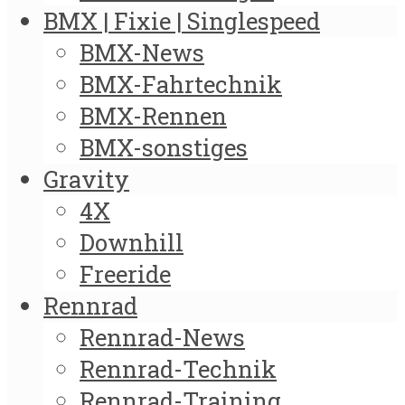
BMX | Fixie | Singlespeed
BMX-News
BMX-Fahrtechnik
BMX-Rennen
BMX-sonstiges
Gravity
4X
Downhill
Freeride
Rennrad
Rennrad-News
Rennrad-Technik
Rennrad-Training