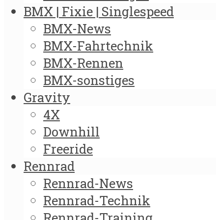
BMX | Fixie | Singlespeed
BMX-News
BMX-Fahrtechnik
BMX-Rennen
BMX-sonstiges
Gravity
4X
Downhill
Freeride
Rennrad
Rennrad-News
Rennrad-Technik
Rennrad-Training